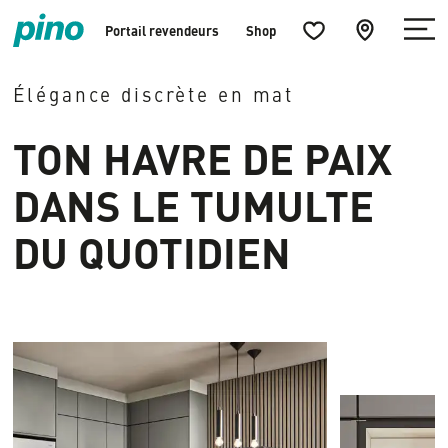
Menü
Küchenfavoriten
zur
Portail revendeurs
Shop
öffnen
öffnen
Händlersuche
Home
springen
Élégance discrète en mat
TON HAVRE DE PAIX
DANS LE TUMULTE
DU QUOTIDIEN