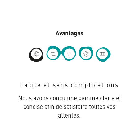
Avantages
Mehr
Mehr
Mehr
Mehr
Mehr
Infos
Infos
Infos
Infos
Infos
zu
zu
zu
zu
zu
Facile et sans complications
Facile
Livraison
Des
Un
Du
et
rapide
prix
grand
sur-
Nous avons conçu une gamme claire et
sans
imbattables
choix
mesure
complications
de
concise afin de satisfaire toutes vos
couleurs
attentes.