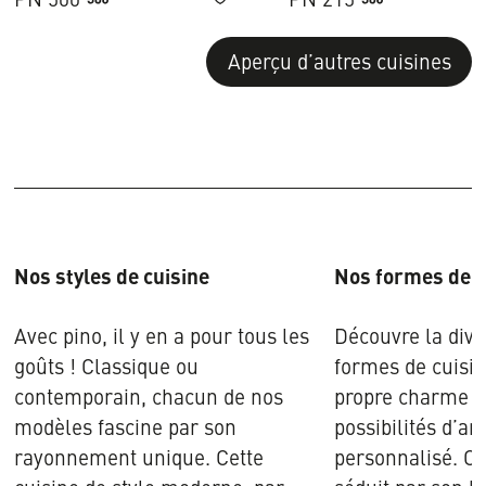
Ajouter
à
Aperçu d’autres cuisines
la
liste
Nos styles de cuisine
Nos formes de c
Avec pino, il y en a pour tous les
Découvre la dive
goûts ! Classique ou
formes de cuisi
contemporain, chacun de nos
propre charme et
modèles fascine par son
possibilités d’
rayonnement unique. Cette
personnalisé. Ce