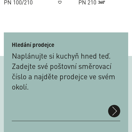
PN 100/210
PN 210
zaznamenat
Hledání prodejce
Naplánujte si kuchyň hned teď.
Zadejte své poštovní směrovací
číslo a najděte prodejce ve svém
okolí.
suchen
PLZ