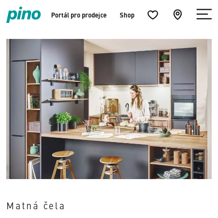
Menü
Küchenfavoriten
zur
Portál pro prodejce
Shop
öffnen
öffnen
Händlersuche
Home
springen
Matná čela