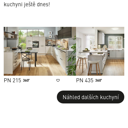
kuchyni ještě dnes!
PN 215
PN 435
zaznamenat
Náhled dalších kuchyní