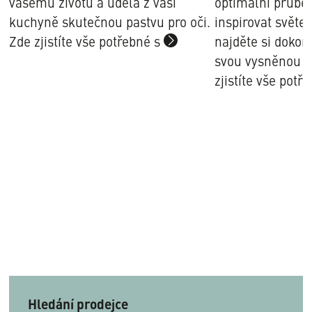
vašemu životu a udělá z vaší
optimální průbě
kuchyně skutečnou pastvu pro oči.
inspirovat světe
Zde zjistíte vše potřebné s
najděte si dokon
Mehr
svou vysněnou k
Infos
zjistíte vše potř
Hledání prodejce