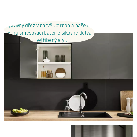
Správný dřez v barvě Carbon a naše nová
černá směšovací baterie šikovně dotvářejí
vytříbený styl.