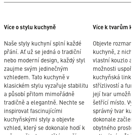
Více o stylu kuchyně
Více k tvarům k
Naše styly kuchyní splní každé
Objevte rozmanit
přání. Ať už se jedná o tradiční
kuchyně, z nich
nebo moderní design, každý styl
vlastní kouzlo a 
zaujme svým jedinečným
možnosti uspořá
vzhledem. Tato kuchyně v
kuchyňská linka
klasickém stylu vyzařuje stabilitu
střízlivostí a fu
a působí přitom mimořádně
její tvar umožňuj
tradičně a elegantně. Nechte se
šetřící místo. Vy
inspirovat fascinujícími
správný tvar kuc
kuchyňskými styly a objevte
dokonale začlen
vzhled, který se dokonale hodí k
obytného prosto