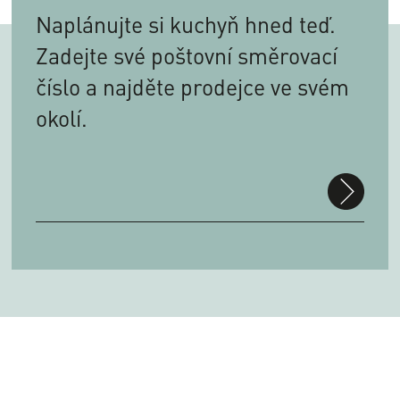
Naplánujte si kuchyň hned teď.
Zadejte své poštovní směrovací
číslo a najděte prodejce ve svém
okolí.
suchen
PLZ
Facebook
Instagram
YouTube