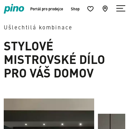
Menü
Küchenfavoriten
zur
Portál pro prodejce
Shop
öffnen
öffnen
Händlersuche
Home
springen
Ušlechtilá kombinace
STYLOVÉ
MISTROVSKÉ DÍLO
PRO VÁŠ DOMOV