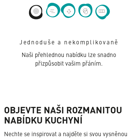
Mehr
Mehr
Mehr
Mehr
Mehr
Infos
Infos
Infos
Infos
Infos
zu
zu
zu
zu
zu
Jednoduše a nekomplikovaně
Jednoduše
Rychlé
Bezkonkurenční
Velký
Vše
a
dodání
ceny
výběr
na
Naši přehlednou nabídku lze snadno
nekomplikovaně
barev
míru
přizpůsobit vašim přáním.
OBJEVTE NAŠI ROZMANITOU
NABÍDKU KUCHYNÍ
Nechte se inspirovat a najděte si svou vysněnou